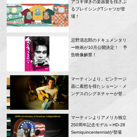
アコギ弾きの楽器愛を揺さぶ
るブレイシングTシャツが登
場！
忌野清志郎のドキュメンタリ
ー映画が10月公開決定！ 予
告映像解禁！
マーティンより、ビンテージ
器に着想を得たショーン・メ
ンデスのシグネチャーが登
場！
マーティンよりアメリカ独立
250周年記念モデル＝HD-28
Semiquincentennialが登場