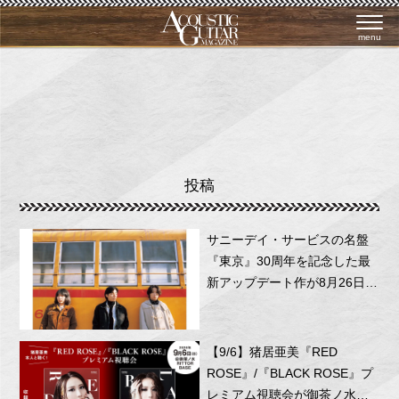
menu
投稿
サニーデイ・サービスの名盤
『東京』30周年を記念した最
新アップデート作が8月26日に
リリース！
【9/6】猪居亜美『RED
ROSE』/『BLACK ROSE』プ
レミアム視聴会が御茶ノ水