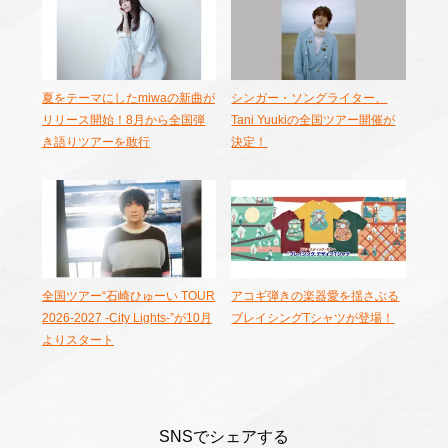
夏をテーマにしたmiwaの新曲が
シンガー・ソングライター、
リリース開始！8月から全国弾
Tani Yuukiの全国ツアー開催が
き語りツアーを敢行
決定！
全国ツアー“石崎ひゅーい TOUR
アコギ弾きの楽器愛を揺さぶる
2026-2027 -City Lights-”が10月
ブレイシングTシャツが登場！
よりスタート
SNSでシェアする