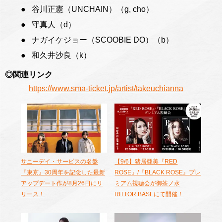
谷川正憲（UNCHAIN）（g, cho）
守真人（d）
ナガイケジョー（SCOOBIE DO）（b）
和久井沙良（k）
◎関連リンク
https://www.sma-ticket.jp/artist/takeuchianna
サニーデイ・サービスの名盤
【9/6】猪居亜美『RED
『東京』30周年を記念した最新
ROSE』/『BLACK ROSE』プレ
アップデート作が8月26日にリ
ミアム視聴会が御茶ノ水
リース！
RITTOR BASEにて開催！