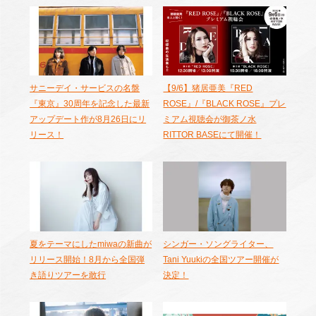
サニーデイ・サービスの名盤
【9/6】猪居亜美『RED
『東京』30周年を記念した最新
ROSE』/『BLACK ROSE』プレ
アップデート作が8月26日にリ
ミアム視聴会が御茶ノ水
リース！
RITTOR BASEにて開催！
夏をテーマにしたmiwaの新曲が
シンガー・ソングライター、
リリース開始！8月から全国弾
Tani Yuukiの全国ツアー開催が
き語りツアーを敢行
決定！