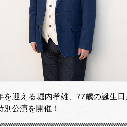
周年を迎える堀内孝雄、77歳の誕生
特別公演を開催！