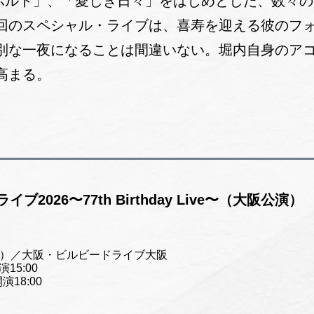
00ボルト」、「愛しき日々」をはじめとした、数々
回のスペシャル・ライブは、喜寿を迎える彼のフ
別な一夜になることは間違いない。堀内自身のア
高まる。
026〜77th Birthday Live〜（大阪公演）
日（火）／大阪・ビルビードライブ大阪
演15:00
開演18:00