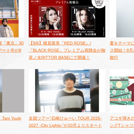
『東京』30
【9/6】猪居亜美『RED ROSE』/
夏をテーマに
デート作が8
『BLACK ROSE』プレミアム視聴会が御
ス開始！8
茶ノ水RITTOR BASEにて開催！
敢行
i Yuuki
全国ツアー“石崎ひゅーい TOUR 2026-
アコギ弾き
2027 -City Lights-”が10月よりスタート
ングTシャ