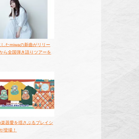
したmiwaの新曲がリリー
月から全国弾き語りツアーを
の楽器愛を揺さぶるブレイシ
ツが登場！