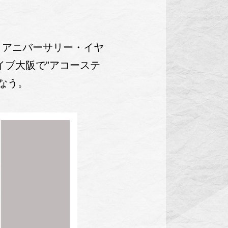
雄。アニバーサリー・イヤ
イブ大阪で”アコーステ
行なう。