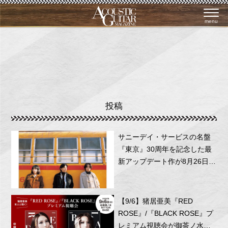
menu
投稿
サニーデイ・サービスの名盤
『東京』30周年を記念した最
新アップデート作が8月26日に
リリース！
【9/6】猪居亜美『RED
ROSE』/『BLACK ROSE』プ
レミアム視聴会が御茶ノ水