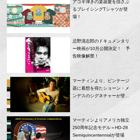
アコギ弾きの楽器愛を揺さぶ
るブレイシングTシャツが登
場！
忌野清志郎のドキュメンタリ
ー映画が10月公開決定！ 予
告映像解禁！
マーティンより、ビンテージ
器に着想を得たショーン・メ
ンデスのシグネチャーが登
場！
マーティンよりアメリカ独立
250周年記念モデル＝HD-28
Semiquincentennialが登場