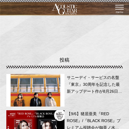
menu
投稿
サニーデイ・サービスの名盤
『東京』30周年を記念した最
新アップデート作が8月26日に
リリース！
【9/6】猪居亜美『RED
ROSE』/『BLACK ROSE』プ
レミアム視聴会が御茶ノ水