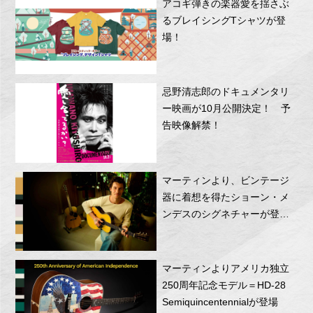
アコギ弾きの楽器愛を揺さぶ
るブレイシングTシャツが登
場！
忌野清志郎のドキュメンタリ
ー映画が10月公開決定！ 予
告映像解禁！
マーティンより、ビンテージ
器に着想を得たショーン・メ
ンデスのシグネチャーが登
場！
マーティンよりアメリカ独立
250周年記念モデル＝HD-28
Semiquincentennialが登場