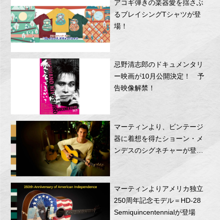
アコギ弾きの楽器愛を揺さぶ
るブレイシングTシャツが登
場！
忌野清志郎のドキュメンタリ
ー映画が10月公開決定！ 予
告映像解禁！
マーティンより、ビンテージ
器に着想を得たショーン・メ
ンデスのシグネチャーが登
場！
マーティンよりアメリカ独立
250周年記念モデル＝HD-28
Semiquincentennialが登場