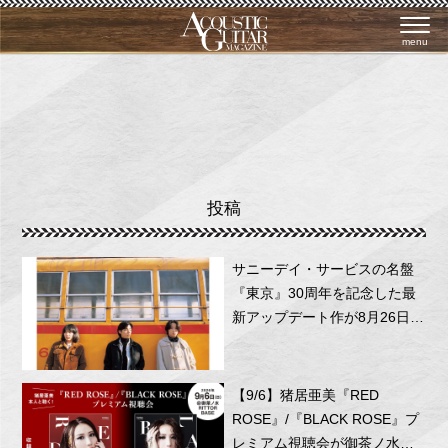
menu
投稿
サニーデイ・サービスの名盤
『東京』30周年を記念した最
新アップデート作が8月26日に
リリース！
【9/6】猪居亜美『RED
ROSE』/『BLACK ROSE』プ
レミアム視聴会が御茶ノ水