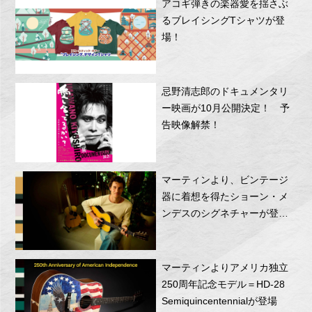
アコギ弾きの楽器愛を揺さぶ
るブレイシングTシャツが登
場！
忌野清志郎のドキュメンタリ
ー映画が10月公開決定！ 予
告映像解禁！
マーティンより、ビンテージ
器に着想を得たショーン・メ
ンデスのシグネチャーが登
場！
マーティンよりアメリカ独立
250周年記念モデル＝HD-28
Semiquincentennialが登場