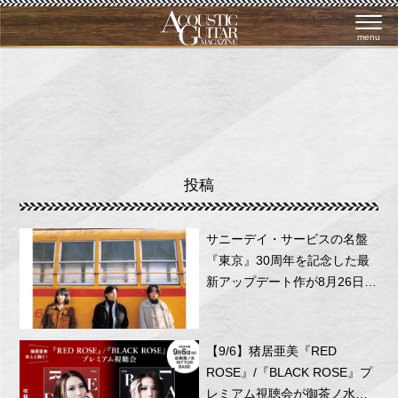
menu
投稿
サニーデイ・サービスの名盤
『東京』30周年を記念した最
新アップデート作が8月26日に
リリース！
【9/6】猪居亜美『RED
ROSE』/『BLACK ROSE』プ
レミアム視聴会が御茶ノ水