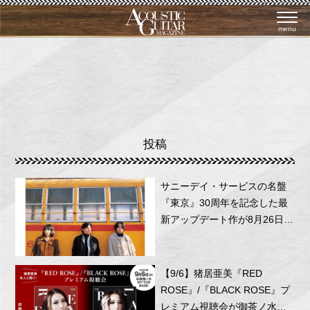
menu
投稿
サニーデイ・サービスの名盤
『東京』30周年を記念した最
新アップデート作が8月26日に
リリース！
【9/6】猪居亜美『RED
ROSE』/『BLACK ROSE』プ
レミアム視聴会が御茶ノ水