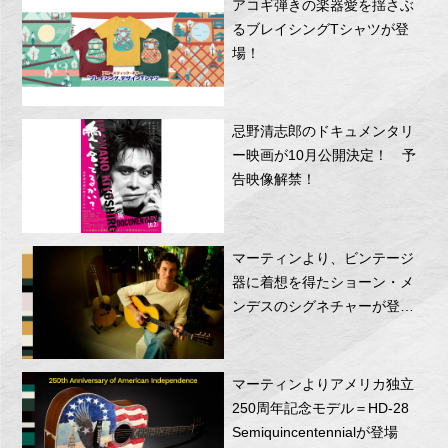
アコギ弾きの楽器愛を揺さぶ
るブレイシングTシャツが登
場！
忌野清志郎のドキュメンタリ
ー映画が10月公開決定！ 予
告映像解禁！
マーティンより、ビンテージ
器に着想を得たショーン・メ
ンデスのシグネチャーが登
場！
マーティンよりアメリカ独立
250周年記念モデル＝HD-28
Semiquincentennialが登場