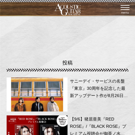
menu
投稿
サニーデイ・サービスの名盤
『東京』30周年を記念した最
新アップデート作が8月26日に
リリース！
【9/6】猪居亜美『RED
ROSE』/『BLACK ROSE』プ
レミアム視聴会が御茶ノ水