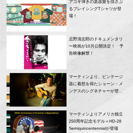
アコギ弾きの楽器愛を揺さぶ
るブレイシングTシャツが登
場！
忌野清志郎のドキュメンタリ
ー映画が10月公開決定！ 予
告映像解禁！
マーティンより、ビンテージ
器に着想を得たショーン・メ
ンデスのシグネチャーが登
場！
マーティンよりアメリカ独立
250周年記念モデル＝HD-28
Semiquincentennialが登場