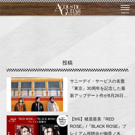
menu
投稿
サニーデイ・サービスの名盤
『東京』30周年を記念した最
新アップデート作が8月26日に
リリース！
【9/6】猪居亜美『RED
ROSE』/『BLACK ROSE』プ
レミアム視聴会が御茶ノ水