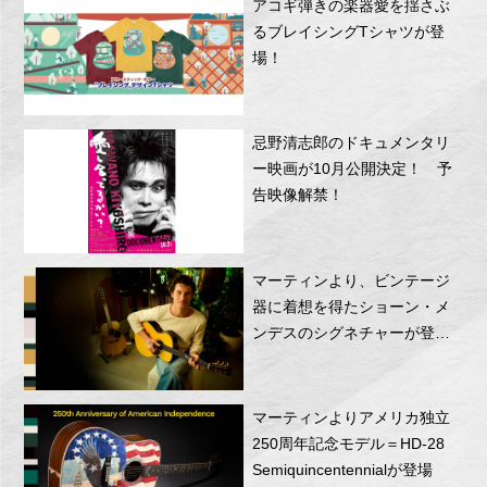
アコギ弾きの楽器愛を揺さぶ
るブレイシングTシャツが登
場！
忌野清志郎のドキュメンタリ
ー映画が10月公開決定！ 予
告映像解禁！
マーティンより、ビンテージ
器に着想を得たショーン・メ
ンデスのシグネチャーが登
場！
マーティンよりアメリカ独立
250周年記念モデル＝HD-28
Semiquincentennialが登場