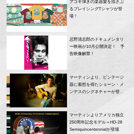
アコギ弾きの楽器愛を揺さぶ
るブレイシングTシャツが登
場！
忌野清志郎のドキュメンタリ
ー映画が10月公開決定！ 予
告映像解禁！
マーティンより、ビンテージ
器に着想を得たショーン・メ
ンデスのシグネチャーが登
場！
マーティンよりアメリカ独立
250周年記念モデル＝HD-28
Semiquincentennialが登場