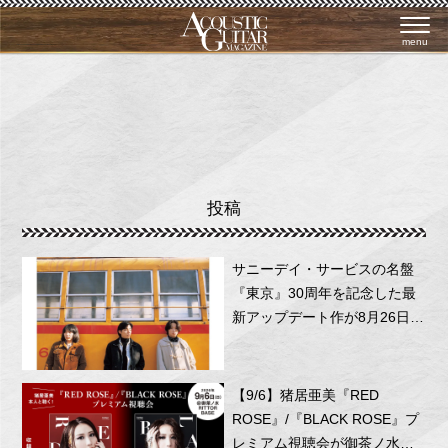
menu
投稿
サニーデイ・サービスの名盤
『東京』30周年を記念した最
新アップデート作が8月26日に
リリース！
【9/6】猪居亜美『RED
ROSE』/『BLACK ROSE』プ
レミアム視聴会が御茶ノ水