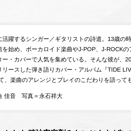
心に活躍するシンガー／ギタリストの詩道。13歳の
を始め、ボーカロイド楽曲やJ-POP、J-ROCK
ター・カバーで人気を集めている。そんな彼が、20
ースした弾き語りカバー・アルバム『TIDE LIVE -A
いて、楽曲のアレンジとプレイのこだわりを語って
角 佳音 写真＝永石祥大