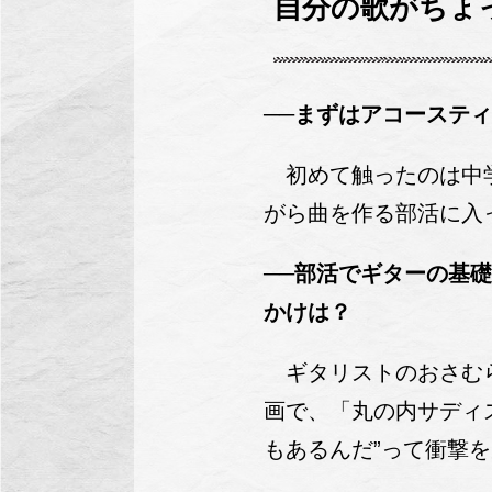
自分の歌がちょ
──まずはアコーステ
初めて触ったのは中学
がら曲を作る部活に入
──部活でギターの基
かけは？
ギタリストのおさむらい
画で、「丸の内サディス
もあるんだ”って衝撃