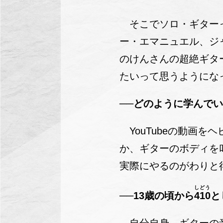
そこでソロ・ギターっ
ー・エマニュエル、ジ
のけんさんの超絶ギタ
たいって思うようにな
──どのように学んで
YouTubeの動画を
か、ギターのボディを
実際にやるのがわりと
しどう
──13歳の頃から
410
と