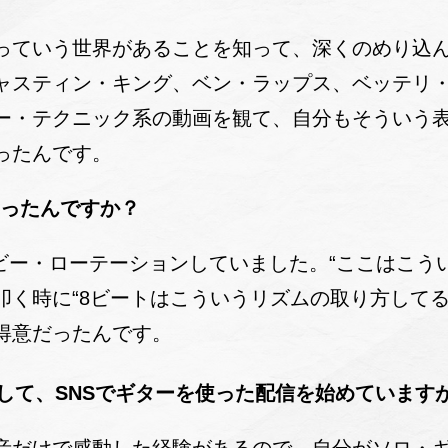
ていう世界があることを知って、深くのめり込ん
ャスティン・キング、ベン・ラップス、ベッテリ
ー・テクニック系の動画を観て、自分もそういう
ったんです。
いったんですか？
ヘビー・ローテーションしていました。“ここはこう
叩く時に“8ビートはこういうリズムの取り方してる
得意だったんです。
して、
SNSでギターを使った配信を始めています