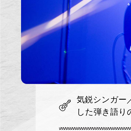
気鋭シンガー
した弾き語り