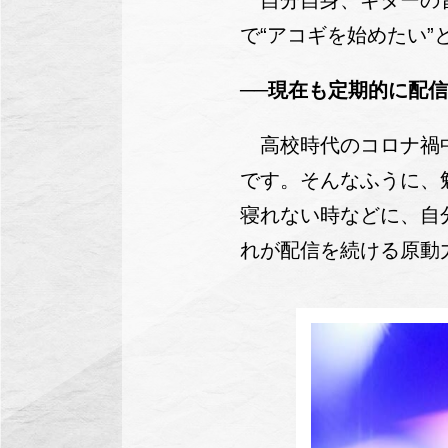
自分自身、ギターの音
で“アコギを始めたい
──現在も定期的に配
高校時代のコロナ禍中
です。そんなふうに、
寝れない時などに、自
れが配信を続ける原動