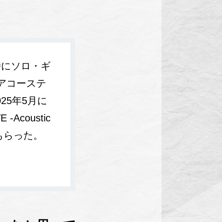
時にソロ・ギ
のアコーステ
25年5月に
coustic
もらった。