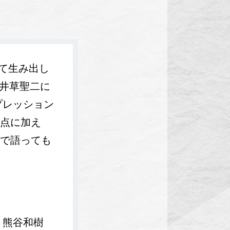
して生み出し
。井草聖二に
プレッション
点に加え
で語っても
画＝熊谷和樹