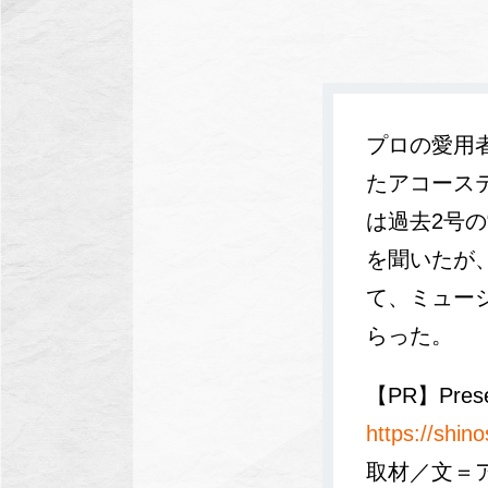
プロの愛用
たアコーステ
は過去2号
を聞いたが
て、ミュー
らった。
【PR】Prese
https://shi
取材／文＝