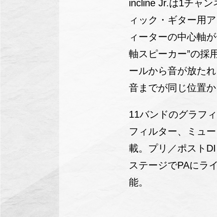
incline Jr.は
ィック・ギター用ア
ィーターの中心軸が
軸スピーカー”の採
ールから音が放たれ
音までが同じ位置か
11バンドのグラフ
フィルター、ミュー
載。プリ／ポストD
ステージでPAにラ
能。