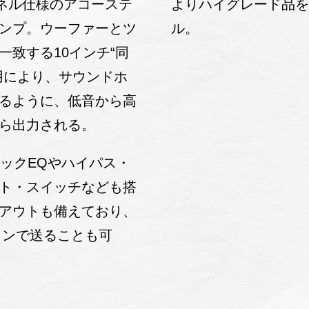
よりハイグレード品
1チャンネル仕様のアコーステ
ル。
ンプ。ウーファーとツ
一致する10インチ“同
用により、サウンドホ
るように、低音から高
ら出力される。
ィックEQやハイパス・
ト・スイッチなども搭
Iアウトも備えており、
インで送ることも可