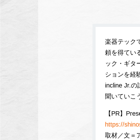
楽器テック
頼を得てい
ック・ギター
ションを経
inclin
聞いていこ
【PR】Prese
https://shi
取材／文＝