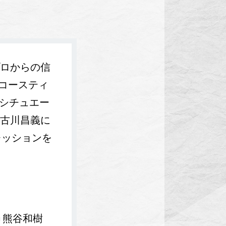
ロからの信
アコースティ
なシチュエー
古川昌義に
プレッションを
画＝熊谷和樹