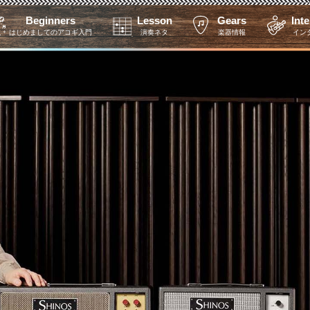
Beginners
Lesson
Gears
Int
はじめましてのアコギ入門
演奏ネタ
楽器情報
イン