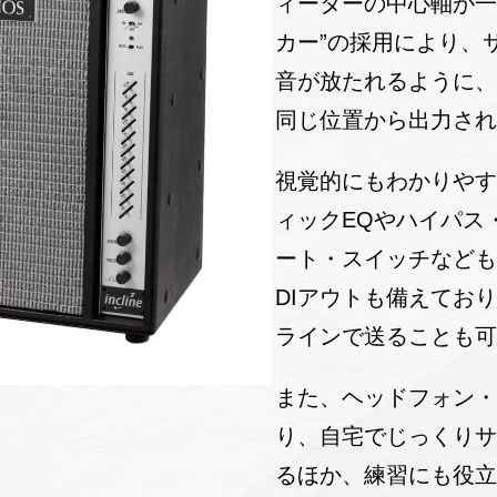
ィーターの中心軸が一
カー”の採用により、
音が放たれるように
同じ位置から出力さ
視覚的にもわかりやす
ィックEQやハイパス
ート・スイッチなど
DIアウトも備えてお
ラインで送ることも
また、ヘッドフォン
り、自宅でじっくり
るほか、練習にも役