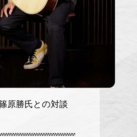
ー！ 篠原勝氏との対談