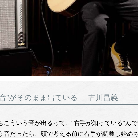
音”がそのまま出ている──古川昌義
こういう音が出るって、“右手が知っている”んで
う音だったら、頭で考える前に右手が調整し始めち