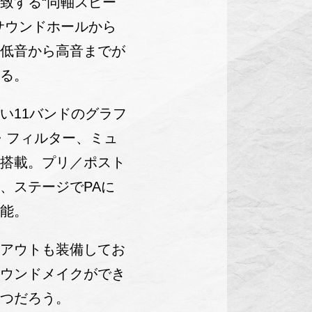
致する“同軸スピー
サウンドホールから
、低音から高音までが
れる。
い11バンドのグラフ
・フィルター、ミュ
も搭載。プリ／ポスト
り、ステージでPAに
可能。
・アウトも装備してお
サウンドメイクができ
立つだろう。