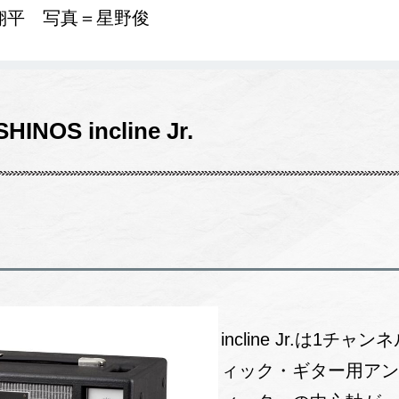
翔平 写真＝星野俊
INOS incline Jr.
incline Jr.は1
ィック・ギター用ア