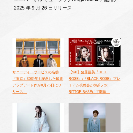
2025 年 9 月 26 日リリース
サニーデイ・サービスの名盤
【9/6】猪居亜美『RED
『東京』30周年を記念した最新
ROSE』/『BLACK ROSE』プレ
アップデート作が8月26日にリ
ミアム視聴会が御茶ノ水
リース！
RITTOR BASEにて開催！