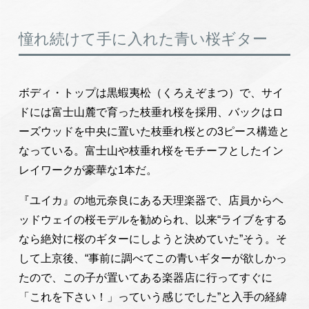
憧れ続けて手に入れた青い桜ギター
ボディ・トップは黒蝦夷松（くろえぞまつ）で、サイ
ドには富士山麓で育った枝垂れ桜を採用、バックはロ
ーズウッドを中央に置いた枝垂れ桜との3ピース構造と
なっている。富士山や枝垂れ桜をモチーフとしたイン
レイワークが豪華な1本だ。
『ユイカ』の地元奈良にある天理楽器で、店員からヘ
ッドウェイの桜モデルを勧められ、以来“ライブをする
なら絶対に桜のギターにしようと決めていた”そう。そ
して上京後、“事前に調べてこの青いギターが欲しかっ
たので、この子が置いてある楽器店に行ってすぐに
「これを下さい！」っていう感じでした”と入手の経緯