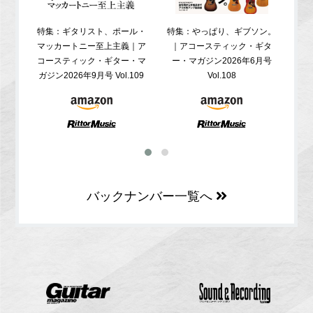
特集：ギタリスト、ポール・
特集：やっぱり、ギブソン。
特
マッカートニー至上主義｜ア
｜アコースティック・ギタ
コ
コースティック・ギター・マ
ー・マガジン2026年6月号
ガジ
ガジン2026年9月号 Vol.109
Vol.108
バックナンバー一覧へ