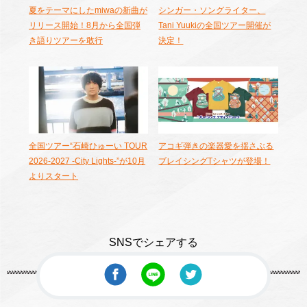
夏をテーマにしたmiwaの新曲が
シンガー・ソングライター、
リリース開始！8月から全国弾
Tani Yuukiの全国ツアー開催が
き語りツアーを敢行
決定！
全国ツアー“石崎ひゅーい TOUR
アコギ弾きの楽器愛を揺さぶる
2026-2027 -City Lights-”が10月
ブレイシングTシャツが登場！
よりスタート
SNSでシェアする