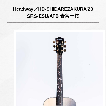
Headway／HD-SHIDAREZAKURA’23
SF,S-ESU/ATB 青富士桜