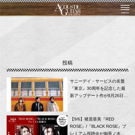
menu
投稿
サニーデイ・サービスの名盤
『東京』30周年を記念した最
新アップデート作が8月26日に
リリース！
【9/6】猪居亜美『RED
ROSE』/『BLACK ROSE』プ
レミアム視聴会が御茶ノ水