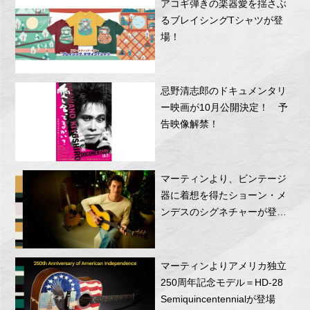
アコギ弾きの楽器愛を揺さぶ
るブレイシングTシャツが登
場！
忌野清志郎のドキュメンタリ
ー映画が10月公開決定！ 予
告映像解禁！
マーティンより、ビンテージ
器に着想を得たショーン・メ
ンデスのシグネチャーが登
場！
マーティンよりアメリカ独立
250周年記念モデル＝HD-28
Semiquincentennialが登場