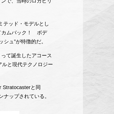
インで、当時のロカビリ
2年6月にリミテッド・モデルとし
つとしてカムバック！ ボデ
ニッシュ”が特徴的だ。
よって誕生したアコース
アルと現代テクノロジー
r Stratocasterと同
インナップされている。