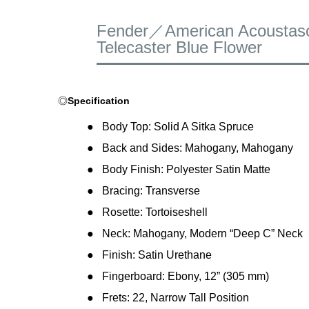
Fender／American Acoustas
Telecaster Blue Flower
◎
Specification
Body Top: Solid A Sitka Spruce
Back and Sides: Mahogany, Mahogany
Body Finish: Polyester Satin Matte
Bracing: Transverse
Rosette: Tortoiseshell
Neck: Mahogany, Modern “Deep C” Neck
Finish: Satin Urethane
Fingerboard: Ebony, 12” (305 mm)
Frets: 22, Narrow Tall Position