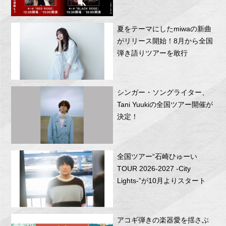
RITTOR BASEにて開催！
夏をテーマにしたmiwaの新曲
がリリース開始！8月から全国
弾き語りツアーを敢行
シンガー・ソングライター、
Tani Yuukiの全国ツアー開催が
決定！
全国ツアー“石崎ひゅーい
TOUR 2026-2027 -City
Lights-”が10月よりスタート
アコギ弾きの楽器愛を揺さぶ