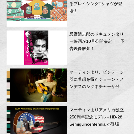
るブレイシングTシャツが登
場！
忌野清志郎のドキュメンタリ
ー映画が10月公開決定！ 予
告映像解禁！
マーティンより、ビンテージ
器に着想を得たショーン・メ
ンデスのシグネチャーが登
場！
マーティンよりアメリカ独立
250周年記念モデル＝HD-28
Semiquincentennialが登場