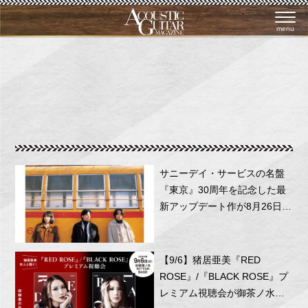
menu
サニーデイ・サービスの名盤
『東京』30周年を記念した最
新アップデート作が8月26日に
リリース！
【9/6】猪居亜美『RED
ROSE』/『BLACK ROSE』プ
レミアム視聴会が御茶ノ水