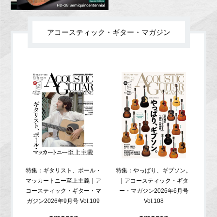
アコースティック・ギター・マガジン
特集：ギタリスト、ポール・
特集：やっぱり、ギブソン。
特
マッカートニー至上主義｜ア
｜アコースティック・ギタ
コ
コースティック・ギター・マ
ー・マガジン2026年6月号
ガジ
ガジン2026年9月号 Vol.109
Vol.108