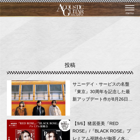
menu
投稿
サニーデイ・サービスの名盤
『東京』30周年を記念した最
新アップデート作が8月26日に
リリース！
【9/6】猪居亜美『RED
ROSE』/『BLACK ROSE』プ
レミアム視聴会が御茶ノ水