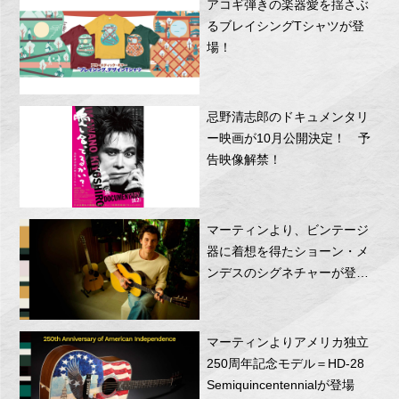
アコギ弾きの楽器愛を揺さぶ
るブレイシングTシャツが登
場！
忌野清志郎のドキュメンタリ
ー映画が10月公開決定！ 予
告映像解禁！
マーティンより、ビンテージ
器に着想を得たショーン・メ
ンデスのシグネチャーが登
場！
マーティンよりアメリカ独立
250周年記念モデル＝HD-28
Semiquincentennialが登場