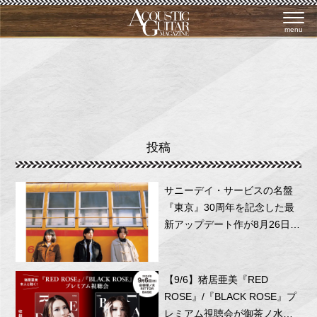
menu
投稿
サニーデイ・サービスの名盤
『東京』30周年を記念した最
新アップデート作が8月26日に
リリース！
【9/6】猪居亜美『RED
ROSE』/『BLACK ROSE』プ
レミアム視聴会が御茶ノ水