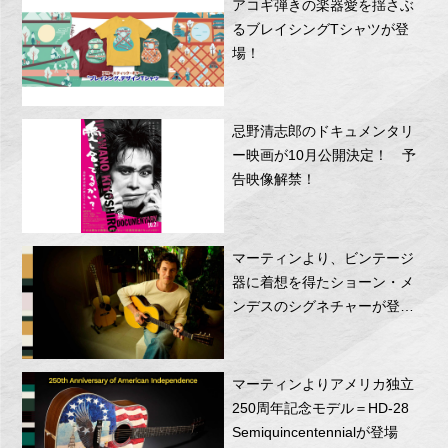
アコギ弾きの楽器愛を揺さぶ
るブレイシングTシャツが登
場！
忌野清志郎のドキュメンタリ
ー映画が10月公開決定！ 予
告映像解禁！
マーティンより、ビンテージ
器に着想を得たショーン・メ
ンデスのシグネチャーが登
場！
マーティンよりアメリカ独立
250周年記念モデル＝HD-28
Semiquincentennialが登場