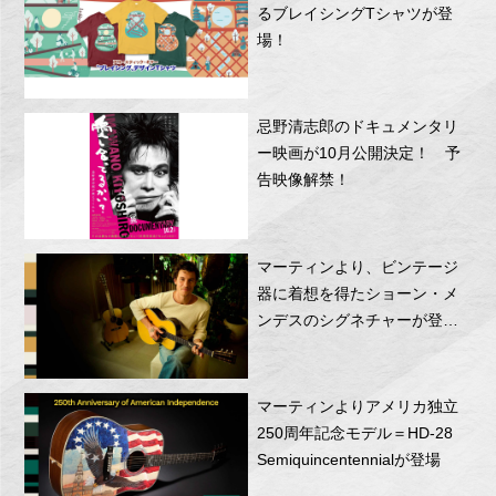
るブレイシングTシャツが登
場！
忌野清志郎のドキュメンタリ
ー映画が10月公開決定！ 予
告映像解禁！
マーティンより、ビンテージ
器に着想を得たショーン・メ
ンデスのシグネチャーが登
場！
マーティンよりアメリカ独立
250周年記念モデル＝HD-28
Semiquincentennialが登場