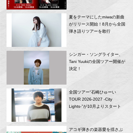
RITTOR BASEにて開催！
夏をテーマにしたmiwaの新曲
がリリース開始！8月から全国
弾き語りツアーを敢行
シンガー・ソングライター、
Tani Yuukiの全国ツアー開催が
決定！
全国ツアー“石崎ひゅーい
TOUR 2026-2027 -City
Lights-”が10月よりスタート
アコギ弾きの楽器愛を揺さぶ