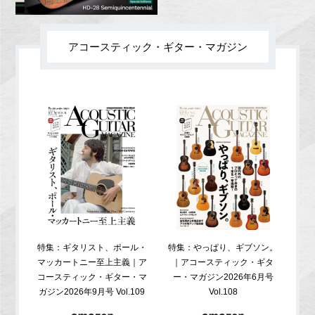
アコースティック・ギター・マガジン
特集：ギタリスト、ポール・
特集：やっぱり、ギブソン。
特
マッカートニー至上主義｜ア
｜アコースティック・ギタ
コ
コースティック・ギター・マ
ー・マガジン2026年6月号
ガジ
ガジン2026年9月号 Vol.109
Vol.108