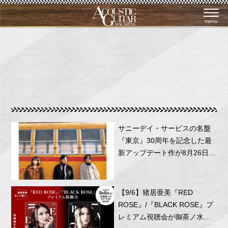
menu
サニーデイ・サービスの名盤
『東京』30周年を記念した最
新アップデート作が8月26日に
リリース！
【9/6】猪居亜美『RED
ROSE』/『BLACK ROSE』プ
レミアム視聴会が御茶ノ水