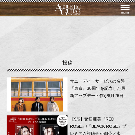
menu
投稿
サニーデイ・サービスの名盤
『東京』30周年を記念した最
新アップデート作が8月26日に
リリース！
【9/6】猪居亜美『RED
ROSE』/『BLACK ROSE』プ
レミアム視聴会が御茶ノ水