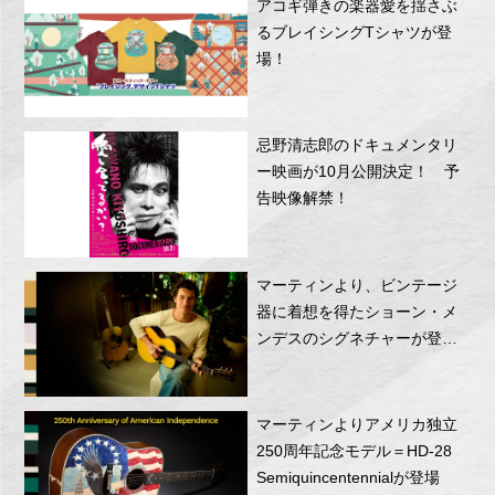
アコギ弾きの楽器愛を揺さぶ
るブレイシングTシャツが登
場！
忌野清志郎のドキュメンタリ
ー映画が10月公開決定！ 予
告映像解禁！
マーティンより、ビンテージ
器に着想を得たショーン・メ
ンデスのシグネチャーが登
場！
マーティンよりアメリカ独立
250周年記念モデル＝HD-28
Semiquincentennialが登場