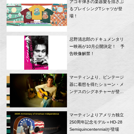
アコギ弾きの楽器愛を揺さぶ
るブレイシングTシャツが登
場！
忌野清志郎のドキュメンタリ
ー映画が10月公開決定！ 予
告映像解禁！
マーティンより、ビンテージ
器に着想を得たショーン・メ
ンデスのシグネチャーが登
場！
マーティンよりアメリカ独立
250周年記念モデル＝HD-28
Semiquincentennialが登場