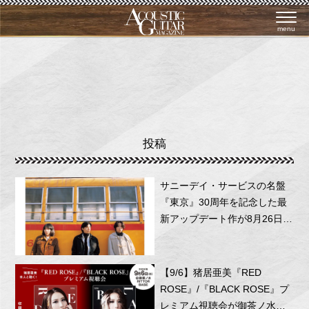
menu
投稿
サニーデイ・サービスの名盤
『東京』30周年を記念した最
新アップデート作が8月26日に
リリース！
【9/6】猪居亜美『RED
ROSE』/『BLACK ROSE』プ
レミアム視聴会が御茶ノ水