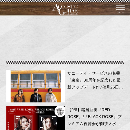
menu
サニーデイ・サービスの名盤
『東京』30周年を記念した最
新アップデート作が8月26日に
リリース！
【9/6】猪居亜美『RED
ROSE』/『BLACK ROSE』プ
レミアム視聴会が御茶ノ水