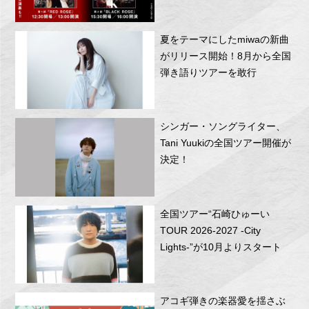
RITTOR BASEにて開催！
夏をテーマにしたmiwaの新曲
がリリース開始！8月から全国
弾き語りツアーを敢行
シンガー・ソングライター、
Tani Yuukiの全国ツアー開催が
決定！
全国ツアー“石崎ひゅーい
TOUR 2026-2027 -City
Lights-”が10月よりスタート
アコギ弾きの楽器愛を揺さぶ