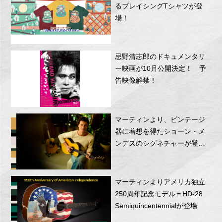
るブレイシングTシャツが登
場！
忌野清志郎のドキュメンタリ
ー映画が10月公開決定！ 予
告映像解禁！
マーティンより、ビンテージ
器に着想を得たショーン・メ
ンデスのシグネチャーが登
場！
マーティンよりアメリカ独立
250周年記念モデル＝HD-28
Semiquincentennialが登場