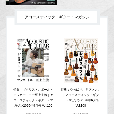
アコースティック・ギター・マガジン
特集：ギタリスト、ポール・
特集：やっぱり、ギブソン。
特
マッカートニー至上主義｜ア
｜アコースティック・ギタ
コ
コースティック・ギター・マ
ー・マガジン2026年6月号
ガジ
ガジン2026年9月号 Vol.109
Vol.108