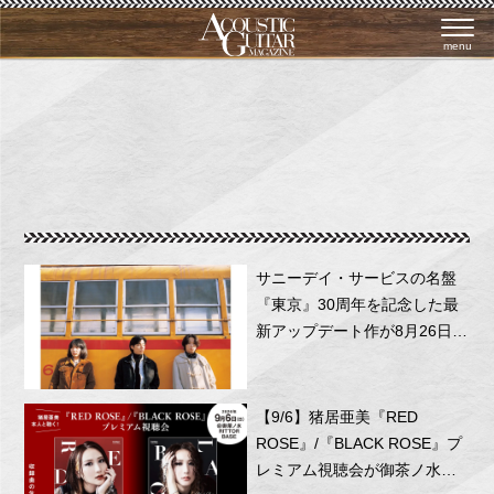
menu
サニーデイ・サービスの名盤
『東京』30周年を記念した最
新アップデート作が8月26日に
リリース！
【9/6】猪居亜美『RED
ROSE』/『BLACK ROSE』プ
レミアム視聴会が御茶ノ水