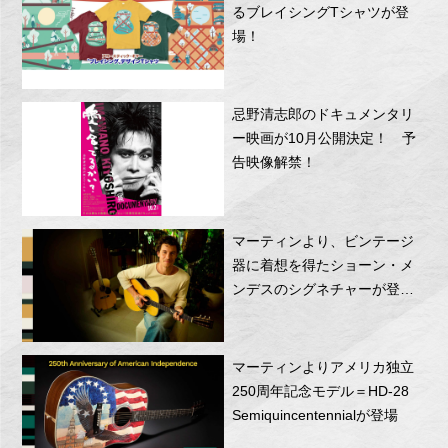
るブレイシングTシャツが登
場！
忌野清志郎のドキュメンタリ
ー映画が10月公開決定！ 予
告映像解禁！
マーティンより、ビンテージ
器に着想を得たショーン・メ
ンデスのシグネチャーが登
場！
マーティンよりアメリカ独立
250周年記念モデル＝HD-28
Semiquincentennialが登場