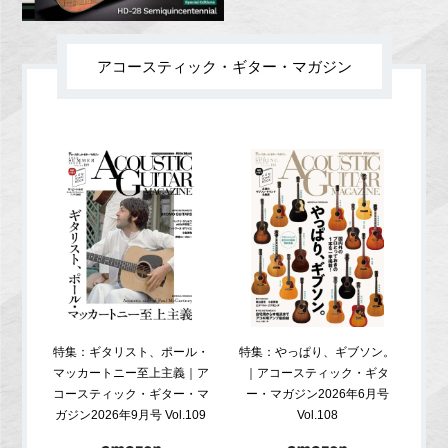
アコースティック・ギター・マガジン
特集：ギタリスト、ポール・
特集：やっぱり、ギブソン。
特
マッカートニー至上主義｜ア
｜アコースティック・ギタ
コ
コースティック・ギター・マ
ー・マガジン2026年6月号
ガジ
ガジン2026年9月号 Vol.109
Vol.108