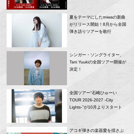
RITTOR BASEにて開催！
夏をテーマにしたmiwaの新曲
がリリース開始！8月から全国
弾き語りツアーを敢行
シンガー・ソングライター、
Tani Yuukiの全国ツアー開催が
決定！
全国ツアー“石崎ひゅーい
TOUR 2026-2027 -City
Lights-”が10月よりスタート
アコギ弾きの楽器愛を揺さぶ