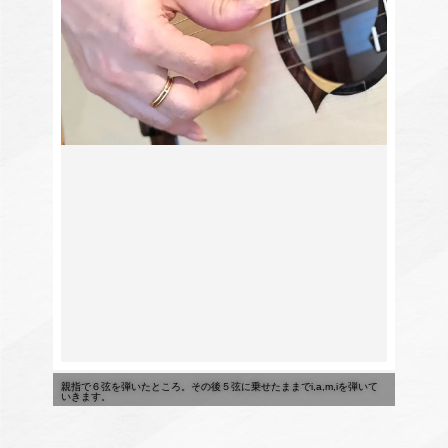
親指で６弦を弾いたところ。その後５弦に乗せたままでi,a,m,iを弾いて
いきます。