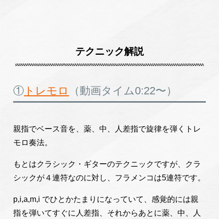
テクニック解説
①
トレモロ
（動画タイム0:22〜）
親指でベース音を、薬、中、人差指で旋律を弾くトレ
モロ奏法。
もとはクラシック・ギターのテクニックですが、クラ
シックが４連符なのに対し、フラメンコは5連符です。
p,i,a,m,i でひとかたまりになっていて、感覚的には親
指を弾いてすぐに人差指、それからあとに薬、中、人