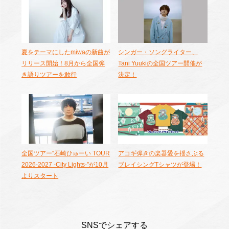
夏をテーマにしたmiwaの新曲が
シンガー・ソングライター、
リリース開始！8月から全国弾
Tani Yuukiの全国ツアー開催が
き語りツアーを敢行
決定！
全国ツアー“石崎ひゅーい TOUR
アコギ弾きの楽器愛を揺さぶる
2026-2027 -City Lights-”が10月
ブレイシングTシャツが登場！
よりスタート
SNSでシェアする