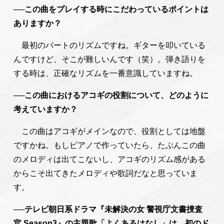
──この曲をプレイする時にこだわっているポイントは
ありますか？
最初のパートのリズムですね。ギターを叩いている
んですけど、そこが難しいんです（笑）。弾き語りを
する時は、正確なリズムを一番意識していますね。
──この曲におけるアコギの役割について、どのように
考えていますか？
この曲はアコギがメインなので、役割としては地盤
ですかね。もしピアノで作っていたら、たぶんこの曲
のメロディは出てこないし、アコギのリズム感がある
からこそ出てきたメロディや歌詞だなと思っていま
す。
──
テレビ朝日系
ドラマ『未解決の女 警視庁文書捜査
官 Season3』の主題歌「よくあるはなし」は、初のド