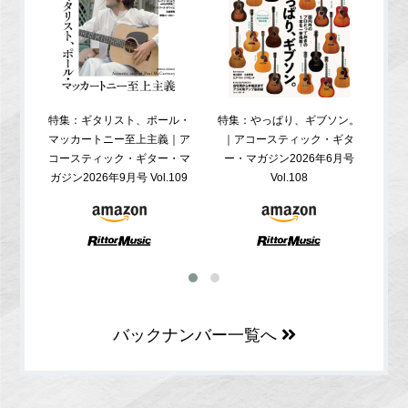
特集：ギタリスト、ポール・
特集：やっぱり、ギブソン。
特
マッカートニー至上主義｜ア
｜アコースティック・ギタ
コ
コースティック・ギター・マ
ー・マガジン2026年6月号
ガジ
ガジン2026年9月号 Vol.109
Vol.108
バックナンバー一覧へ