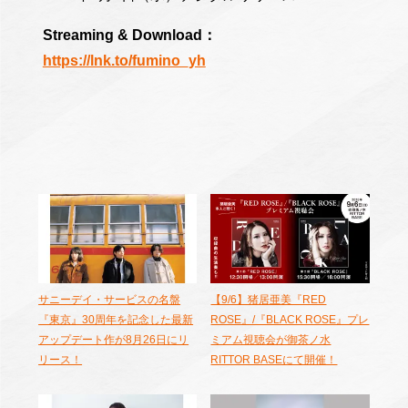
Streaming & Download：
https://lnk.to/fumino_yh
サニーデイ・サービスの名盤
【9/6】猪居亜美『RED
『東京』30周年を記念した最新
ROSE』/『BLACK ROSE』プレ
アップデート作が8月26日にリ
ミアム視聴会が御茶ノ水
リース！
RITTOR BASEにて開催！