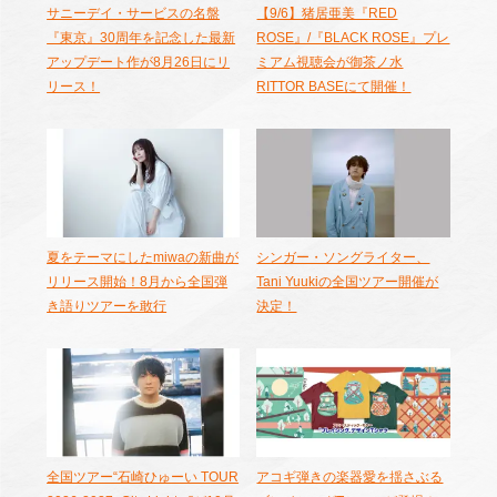
サニーデイ・サービスの名盤
【9/6】猪居亜美『RED
『東京』30周年を記念した最新
ROSE』/『BLACK ROSE』プレ
アップデート作が8月26日にリ
ミアム視聴会が御茶ノ水
リース！
RITTOR BASEにて開催！
夏をテーマにしたmiwaの新曲が
シンガー・ソングライター、
リリース開始！8月から全国弾
Tani Yuukiの全国ツアー開催が
き語りツアーを敢行
決定！
全国ツアー“石崎ひゅーい TOUR
アコギ弾きの楽器愛を揺さぶる