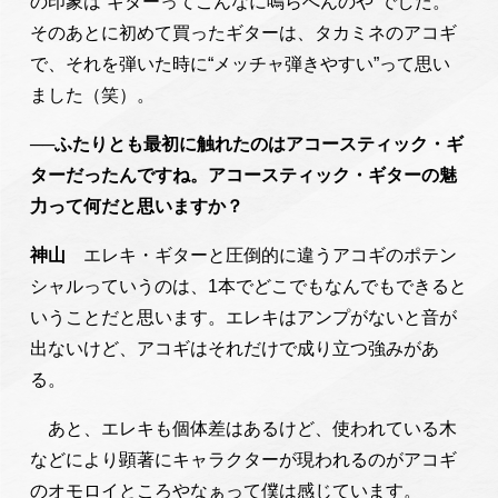
の印象は“ギターってこんなに鳴らへんのや”でした。
そのあとに初めて買ったギターは、タカミネのアコギ
で、それを弾いた時に“メッチャ弾きやすい”って思い
ました（笑）。
──ふたりとも最初に触れたのはアコースティック・ギ
ターだったんですね。アコースティック・ギターの魅
力って何だと思いますか？
神山
エレキ・ギターと圧倒的に違うアコギのポテン
シャルっていうのは、1本でどこでもなんでもできると
いうことだと思います。エレキはアンプがないと音が
出ないけど、アコギはそれだけで成り立つ強みがあ
る。
あと、エレキも個体差はあるけど、使われている木
などにより顕著にキャラクターが現われるのがアコギ
のオモロイところやなぁって僕は感じています。