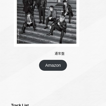
通常盤
Amazon
Track List