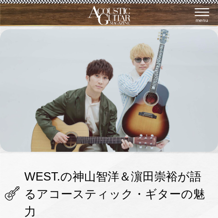
menu
WEST.の神山智洋＆濵田崇裕が語
るアコースティック・ギターの魅
力