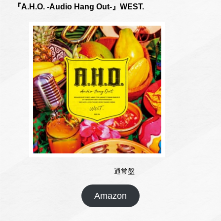
『
A.H.O. -Audio Hang Out-
』WEST.
通常盤
Amazon