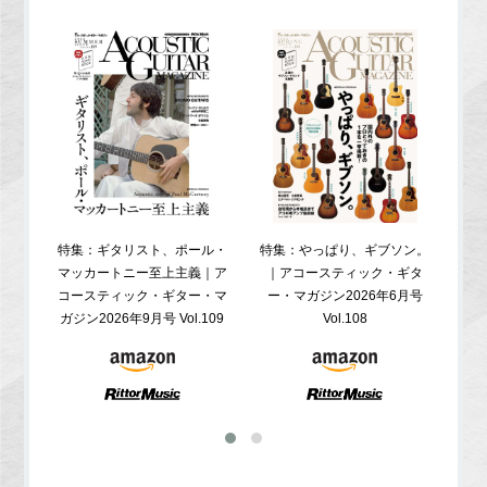
特集：ギタリスト、ポール・
特集：やっぱり、ギブソン。
特
マッカートニー至上主義｜ア
｜アコースティック・ギタ
コ
コースティック・ギター・マ
ー・マガジン2026年6月号
ガジ
ガジン2026年9月号 Vol.109
Vol.108