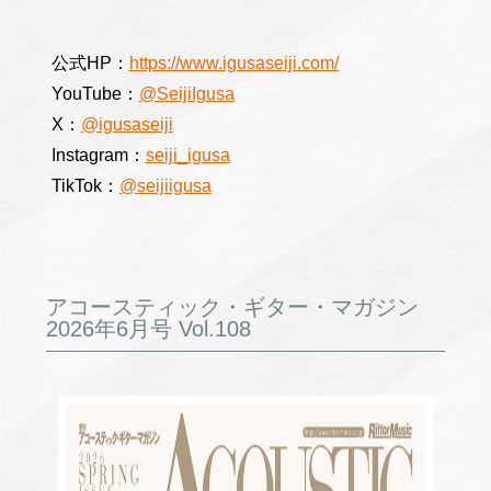
公式HP：
https://www.igusaseiji.com/
YouTube：
@SeijiIgusa
X：
@igusaseiji
Instagram：
seiji_igusa
TikTok：
@seijiigusa
アコースティック・ギター・マガジン
2026年6月号 Vol.108