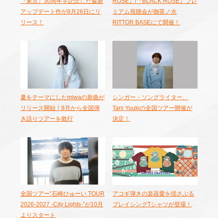
『東京』30周年を記念した最新
ROSE』/『BLACK ROSE』プレ
アップデート作が8月26日にリ
ミアム視聴会が御茶ノ水
リース！
RITTOR BASEにて開催！
夏をテーマにしたmiwaの新曲が
シンガー・ソングライター、
リリース開始！8月から全国弾
Tani Yuukiの全国ツアー開催が
き語りツアーを敢行
決定！
全国ツアー“石崎ひゅーい TOUR
アコギ弾きの楽器愛を揺さぶる
2026-2027 -City Lights-”が10月
ブレイシングTシャツが登場！
よりスタート