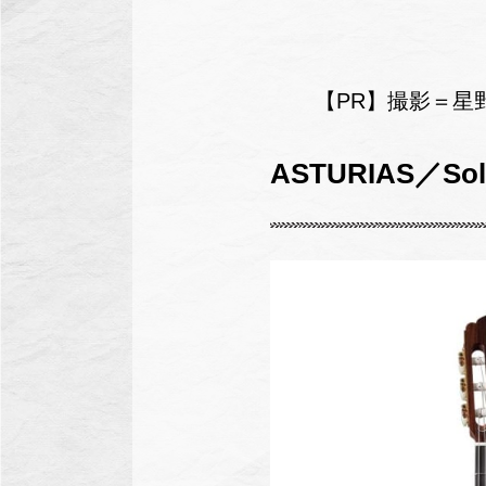
【PR】撮影＝星
ASTURIAS／Solo 