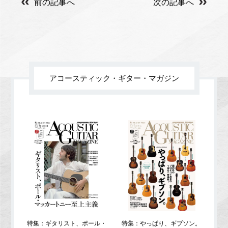
前の記事へ
次の記事へ
アコースティック・ギター・マガジン
特集：ギタリスト、ポール・
特集：やっぱり、ギブソン。
特