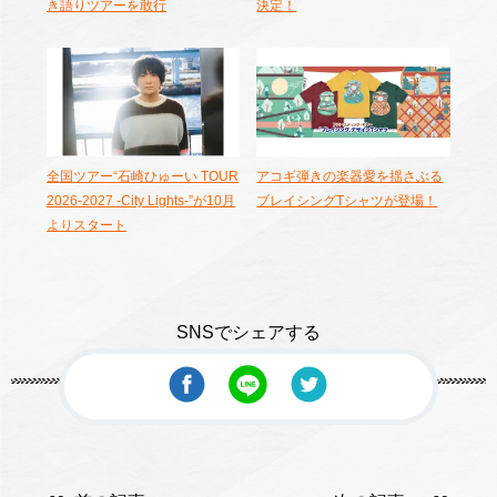
き語りツアーを敢行
決定！
全国ツアー“石崎ひゅーい TOUR
アコギ弾きの楽器愛を揺さぶる
2026-2027 -City Lights-”が10月
ブレイシングTシャツが登場！
よりスタート
SNSでシェアする