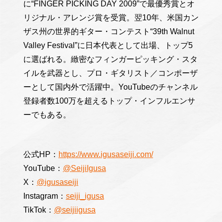
に“FINGER PICKING DAY 2009”で最優秀賞とオ
リジナル・アレンジ賞を受賞。翌10年、米国カン
ザス州の世界的ギター・コンテスト“39th Walnut
Valley Festival”に日本代表として出場、トップ5
に選ばれる。緻密なフィンガーピッキング・スタ
イルを武器とし、プロ・ギタリスト／コンポーザ
ーとして国内外で活躍中。YouTubeのチャンネル
登録者数100万を超えるトップ・インフルエンサ
ーでもある。
公式HP：
https://www.igusaseiji.com/
YouTube：
@SeijiIgusa
X：
@igusaseiji
Instagram：
seiji_igusa
TikTok：
@seijiigusa