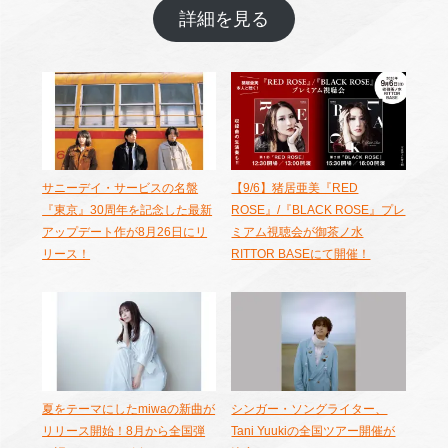
詳細を見る
サニーデイ・サービスの名盤
【9/6】猪居亜美『RED
『東京』30周年を記念した最新
ROSE』/『BLACK ROSE』プレ
アップデート作が8月26日にリ
ミアム視聴会が御茶ノ水
リース！
RITTOR BASEにて開催！
夏をテーマにしたmiwaの新曲が
シンガー・ソングライター、
リリース開始！8月から全国弾
Tani Yuukiの全国ツアー開催が