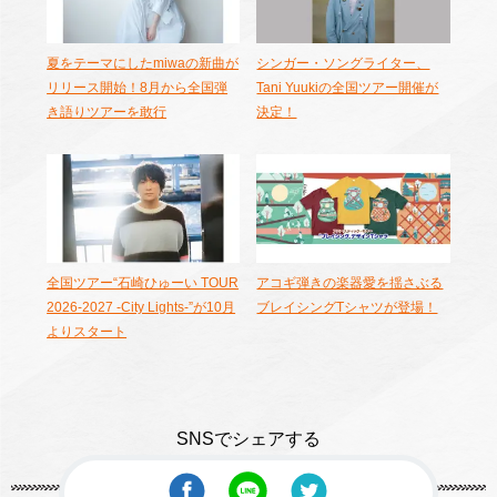
夏をテーマにしたmiwaの新曲が
シンガー・ソングライター、
リリース開始！8月から全国弾
Tani Yuukiの全国ツアー開催が
き語りツアーを敢行
決定！
全国ツアー“石崎ひゅーい TOUR
アコギ弾きの楽器愛を揺さぶる
2026-2027 -City Lights-”が10月
ブレイシングTシャツが登場！
よりスタート
SNSでシェアする