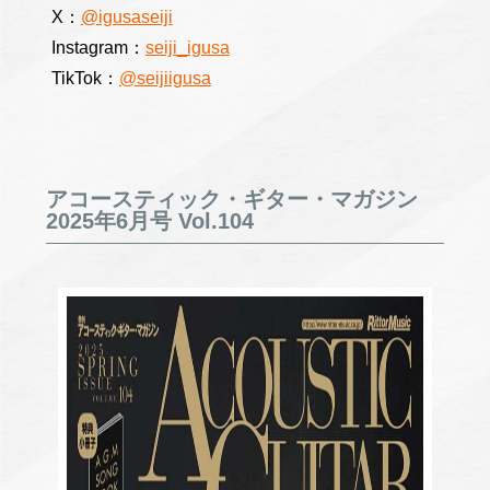
X：
@igusaseiji
Instagram：
seiji_igusa
TikTok：
@seijiigusa
アコースティック・ギター・マガジン
2025年6月号 Vol.104