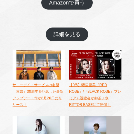
Amazonで買う
詳細を見る
サニーデイ・サービスの名盤
【9/6】猪居亜美『RED
『東京』30周年を記念した最新
ROSE』/『BLACK ROSE』プレ
アップデート作が8月26日にリ
ミアム視聴会が御茶ノ水
リース！
RITTOR BASEにて開催！