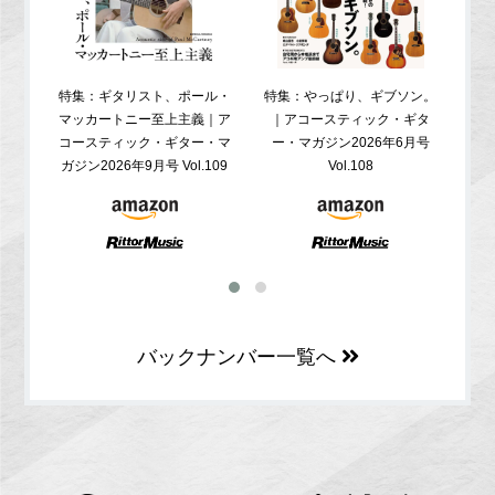
特集：ギタリスト、ポール・
特集：やっぱり、ギブソン。
特
マッカートニー至上主義｜ア
｜アコースティック・ギタ
コ
コースティック・ギター・マ
ー・マガジン2026年6月号
ガジ
ガジン2026年9月号 Vol.109
Vol.108
バックナンバー一覧へ