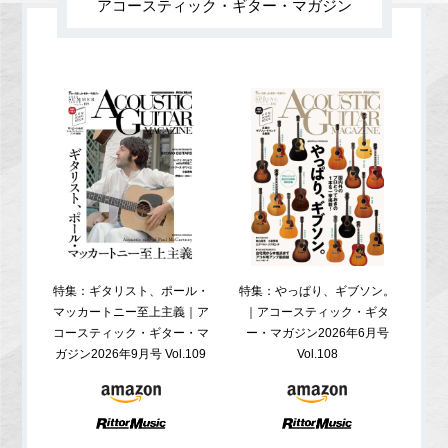
アコースティック・ギター・マガジン
特集：ギタリスト、ポール・
特集：やっぱり、ギブソン。
特
マッカートニー至上主義｜ア
｜アコースティック・ギタ
コ
コースティック・ギター・マ
ー・マガジン2026年6月号
ガジ
ガジン2026年9月号 Vol.109
Vol.108