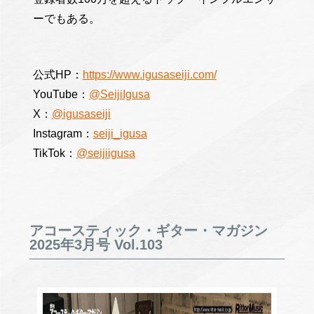
ーでもある。
公式HP：
https://www.igusaseiji.com/
YouTube：
@SeijiIgusa
X：
@igusaseiji
Instagram：
seiji_igusa
TikTok：
@seijiigusa
アコースティック・ギター・マガジン
2025年3月号 Vol.103