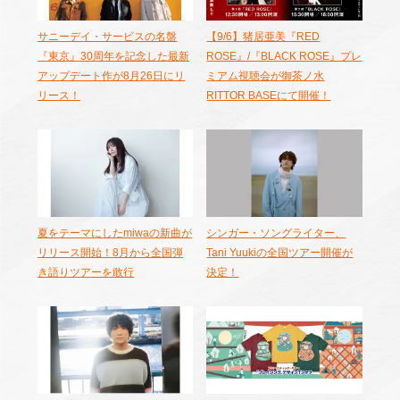
サニーデイ・サービスの名盤
【9/6】猪居亜美『RED
『東京』30周年を記念した最新
ROSE』/『BLACK ROSE』プレ
アップデート作が8月26日にリ
ミアム視聴会が御茶ノ水
リース！
RITTOR BASEにて開催！
夏をテーマにしたmiwaの新曲が
シンガー・ソングライター、
リリース開始！8月から全国弾
Tani Yuukiの全国ツアー開催が
き語りツアーを敢行
決定！