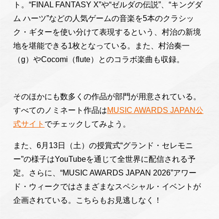
ト。“FINAL FANTASY X”や“ゼルダの伝説”、“キングダ
ム ハーツ”などの人気ゲームの音楽を5本のクラシッ
ク・ギターを使い分けて表現するという、村治の新境
地を堪能できる1枚となっている。また、村治奏一
（g）やCocomi（flute）とのコラボ楽曲も収録。
そのほかにも数多くの作品が部門が用意されている。
すべてのノミネート作品は
MUSIC AWARDS JAPAN公
式サイト
でチェックしてみよう。
また、6月13日（土）の授賞式“グランド・セレモニ
ー”の様子はYouTubeを通じて全世界に配信される予
定。さらに、“MUSIC AWARDS JAPAN 2026”アワー
ド・ウィークではさまざまなスペシャル・イベントが
企画されている。こちらもお見逃しなく！