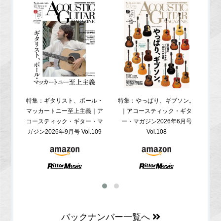
特集：ギタリスト、ポール・
特集：やっぱり、ギブソン。
特
マッカートニー至上主義｜ア
｜アコースティック・ギタ
コ
コースティック・ギター・マ
ー・マガジン2026年6月号
ガジ
ガジン2026年9月号 Vol.109
Vol.108
バックナンバー一覧へ