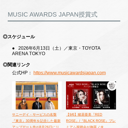
MUSIC AWARDS JAPAN授賞式
◎スケジュール
2026年6月13日（土）／東京・TOYOTA
ARENA TOKYO
◎関連リンク
公式HP：
https://www.musicawardsjapan.com
サニーデイ・サービスの名盤
【9/6】猪居亜美『RED
『東京』30周年を記念した最新
ROSE』/『BLACK ROSE』プレ
アップデート作が8月26日にリ
ミアム視聴会が御茶ノ水