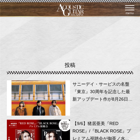
menu
投稿
サニーデイ・サービスの名盤
『東京』30周年を記念した最
新アップデート作が8月26日に
リリース！
【9/6】猪居亜美『RED
ROSE』/『BLACK ROSE』プ
レミアム視聴会が御茶ノ水