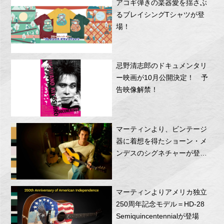
アコギ弾きの楽器愛を揺さぶ
るブレイシングTシャツが登
場！
忌野清志郎のドキュメンタリ
ー映画が10月公開決定！ 予
告映像解禁！
マーティンより、ビンテージ
器に着想を得たショーン・メ
ンデスのシグネチャーが登
場！
マーティンよりアメリカ独立
250周年記念モデル＝HD-28
Semiquincentennialが登場