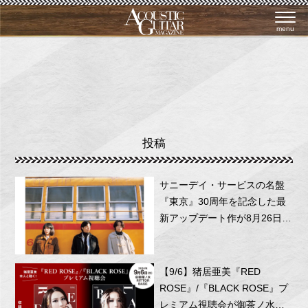
menu
投稿
サニーデイ・サービスの名盤
『東京』30周年を記念した最
新アップデート作が8月26日に
リリース！
【9/6】猪居亜美『RED
ROSE』/『BLACK ROSE』プ
レミアム視聴会が御茶ノ水