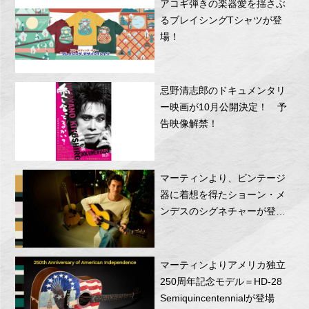
アコギ弾きの楽器愛を揺さぶ
るブレイシングTシャツが登
場！
忌野清志郎のドキュメンタリ
ー映画が10月公開決定！ 予
告映像解禁！
マーティンより、ビンテージ
器に着想を得たショーン・メ
ンデスのシグネチャーが登
場！
マーティンよりアメリカ独立
250周年記念モデル＝HD-28
Semiquincentennialが登場