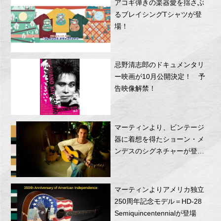
アコギ弾きの楽器愛を揺さぶ
るブレイシングTシャツが登
場！
忌野清志郎のドキュメンタリ
ー映画が10月公開決定！ 予
告映像解禁！
マーティンより、ビンテージ
器に着想を得たショーン・メ
ンデスのシグネチャーが登
場！
マーティンよりアメリカ独立
250周年記念モデル＝HD-28
Semiquincentennialが登場