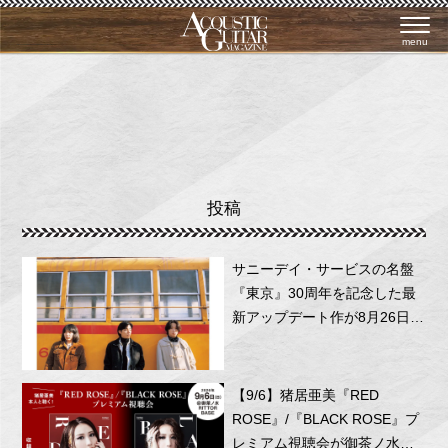
menu
投稿
サニーデイ・サービスの名盤
『東京』30周年を記念した最
新アップデート作が8月26日に
リリース！
【9/6】猪居亜美『RED
ROSE』/『BLACK ROSE』プ
レミアム視聴会が御茶ノ水