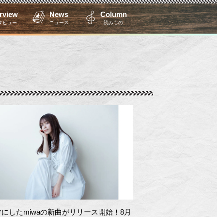
erview
News
Column
タビュー
ニュース
読みもの
にしたmiwaの新曲がリリース開始！8月