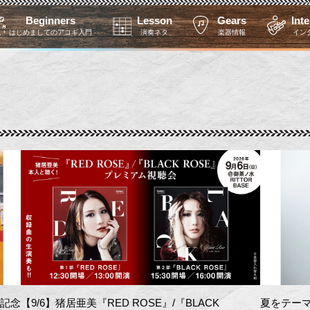
Beginners
Lesson
Gears
Int
はじめましてのアコギ入門
演奏ネタ
楽器情報
イン
を記念
【9/6】猪居亜美『RED ROSE』/『BLACK
夏をテーマ