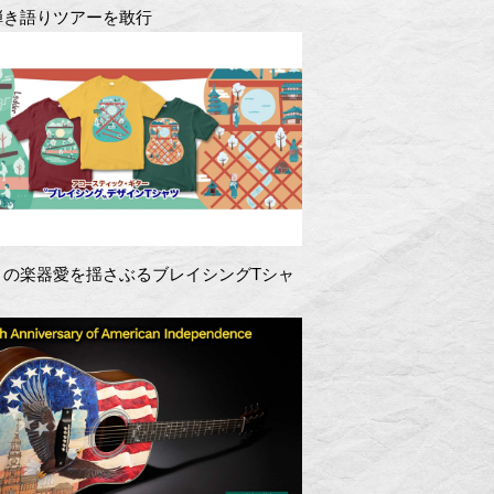
弾き語りツアーを敢行
きの楽器愛を揺さぶるブレイシングTシャ
！