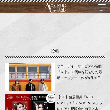
menu
投稿
サニーデイ・サービスの名盤
『東京』30周年を記念した最
新アップデート作が8月26日に
リリース！
【9/6】猪居亜美『RED
ROSE』/『BLACK ROSE』プ
レミアム視聴会が御茶ノ水