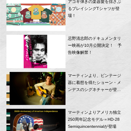
アコギ弾きの楽器愛を揺さぶ
るブレイシングTシャツが登
場！
忌野清志郎のドキュメンタリ
ー映画が10月公開決定！ 予
告映像解禁！
マーティンより、ビンテージ
器に着想を得たショーン・メ
ンデスのシグネチャーが登
場！
マーティンよりアメリカ独立
250周年記念モデル＝HD-28
Semiquincentennialが登場