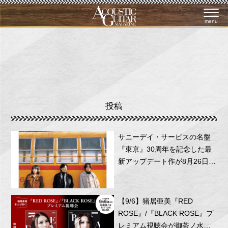
menu
投稿
サニーデイ・サービスの名盤
『東京』30周年を記念した最
新アップデート作が8月26日に
リリース！
【9/6】猪居亜美『RED
ROSE』/『BLACK ROSE』プ
レミアム視聴会が御茶ノ水