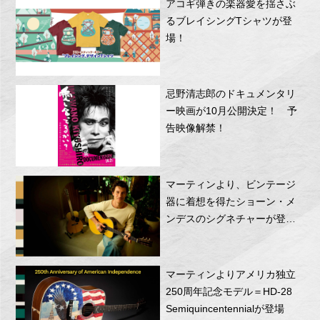
アコギ弾きの楽器愛を揺さぶ
るブレイシングTシャツが登
場！
忌野清志郎のドキュメンタリ
ー映画が10月公開決定！ 予
告映像解禁！
マーティンより、ビンテージ
器に着想を得たショーン・メ
ンデスのシグネチャーが登
場！
マーティンよりアメリカ独立
250周年記念モデル＝HD-28
Semiquincentennialが登場