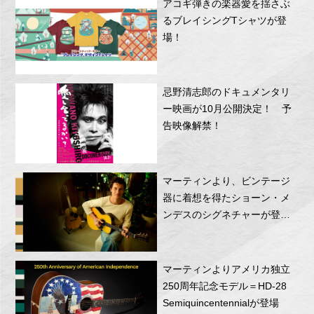
アコギ弾きの楽器愛を揺さぶ
るブレイシングTシャツが登
場！
忌野清志郎のドキュメンタリ
ー映画が10月公開決定！ 予
告映像解禁！
マーティンより、ビンテージ
器に着想を得たショーン・メ
ンデスのシグネチャーが登
場！
マーティンよりアメリカ独立
250周年記念モデル＝HD-28
Semiquincentennialが登場