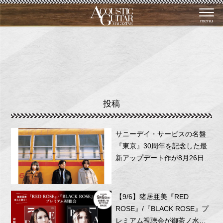
menu
投稿
サニーデイ・サービスの名盤
『東京』30周年を記念した最
新アップデート作が8月26日に
リリース！
【9/6】猪居亜美『RED
ROSE』/『BLACK ROSE』プ
レミアム視聴会が御茶ノ水