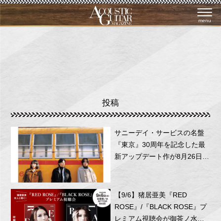
menu
投稿
サニーデイ・サービスの名盤
『東京』30周年を記念した最
新アップデート作が8月26日に
リリース！
【9/6】猪居亜美『RED
ROSE』/『BLACK ROSE』プ
レミアム視聴会が御茶ノ水