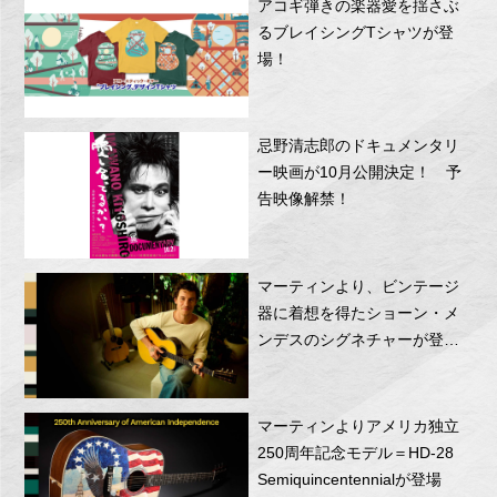
アコギ弾きの楽器愛を揺さぶ
るブレイシングTシャツが登
場！
忌野清志郎のドキュメンタリ
ー映画が10月公開決定！ 予
告映像解禁！
マーティンより、ビンテージ
器に着想を得たショーン・メ
ンデスのシグネチャーが登
場！
マーティンよりアメリカ独立
250周年記念モデル＝HD-28
Semiquincentennialが登場