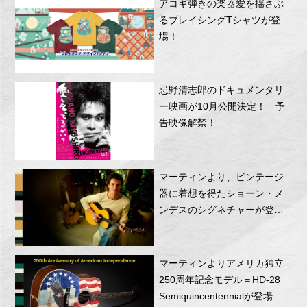
アコギ弾きの楽器愛を揺さぶ
るブレイシングTシャツが登
場！
忌野清志郎のドキュメンタリ
ー映画が10月公開決定！ 予
告映像解禁！
マーティンより、ビンテージ
器に着想を得たショーン・メ
ンデスのシグネチャーが登
場！
マーティンよりアメリカ独立
250周年記念モデル＝HD-28
Semiquincentennialが登場