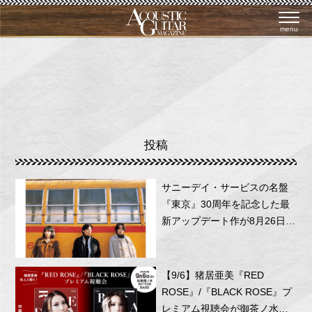
menu
投稿
サニーデイ・サービスの名盤
『東京』30周年を記念した最
新アップデート作が8月26日に
リリース！
【9/6】猪居亜美『RED
ROSE』/『BLACK ROSE』プ
レミアム視聴会が御茶ノ水