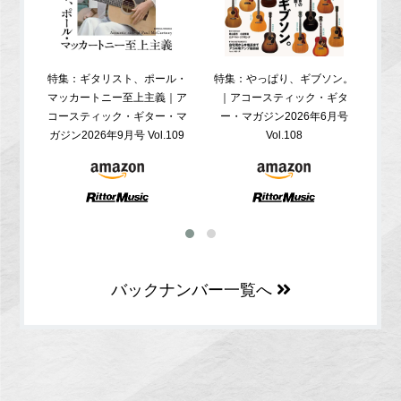
特集：ギタリスト、ポール・
特集：やっぱり、ギブソン。
特
マッカートニー至上主義｜ア
｜アコースティック・ギタ
コ
コースティック・ギター・マ
ー・マガジン2026年6月号
ガジ
ガジン2026年9月号 Vol.109
Vol.108
バックナンバー一覧へ