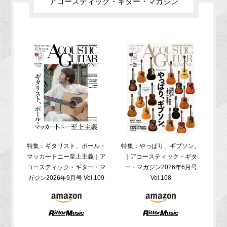
アコースティック・ギター・マガジン
特集：ギタリスト、ポール・
特集：やっぱり、ギブソン。
特
マッカートニー至上主義｜ア
｜アコースティック・ギタ
コ
コースティック・ギター・マ
ー・マガジン2026年6月号
ガジ
ガジン2026年9月号 Vol.109
Vol.108