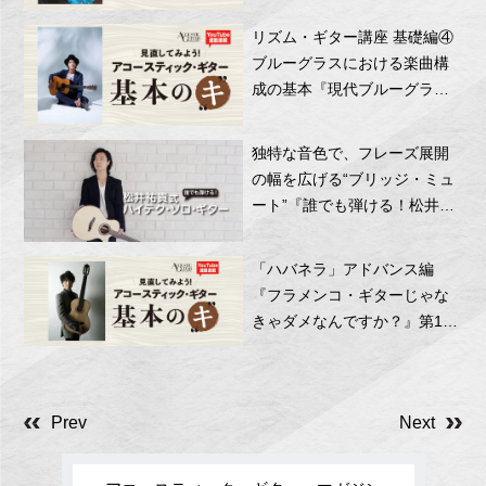
リズム・ギター講座 基礎編④
ブルーグラスにおける楽曲構
成の基本『現代ブルーグラス
のフラットピッキング革命』
第11回 by 齊藤ジョニー
独特な音色で、フレーズ展開
の幅を広げる“ブリッジ・ミュ
ート”『誰でも弾ける！松井祐
貴式ハイテク・ソロ・ギタ
ー』第7回
「ハバネラ」アドバンス編
『フラメンコ・ギターじゃな
きゃダメなんですか？』第18
回 by 沖仁
Prev
Next