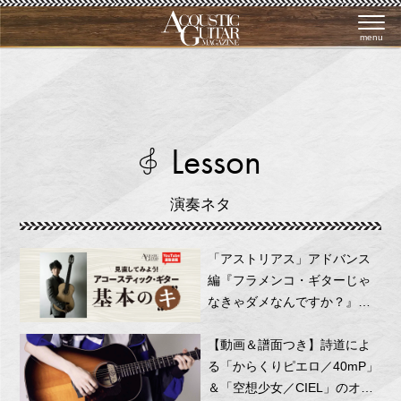
menu
Lesson
演奏ネタ
「アストリアス」アドバンス
編『フラメンコ・ギターじゃ
なきゃダメなんですか？』第
20回 by 沖仁
【動画＆譜面つき】詩道によ
る「からくりピエロ／40mP」
＆「空想少女／CIEL」のオリ