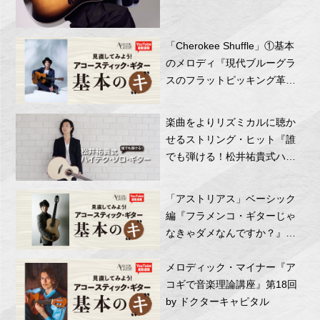
ジナル・アレンジ・フレーズ
にチャレンジ！
「Cherokee Shuffle」①基本
のメロディ『現代ブルーグラ
スのフラットピッキング革
命』第12回 by 齊藤ジョニー
楽曲をよりリズミカルに聴か
せるストリング・ヒット『誰
でも弾ける！松井祐貴式ハイ
テク・ソロ・ギター』第8回
「アストリアス」ベーシック
編『フラメンコ・ギターじゃ
なきゃダメなんですか？』第
19回 by 沖仁
メロディック・マイナー『ア
コギで音楽理論講座』第18回
by ドクターキャピタル