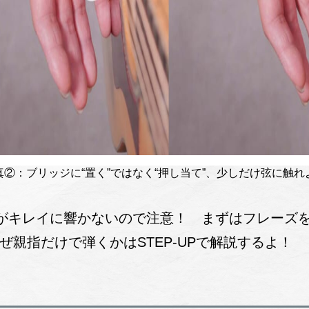
真②：ブリッジに“置く”ではなく“押し当て”、少しだけ弦に触れ
がキレイに響かないので注意！ まずはフレーズを
ぜ親指だけで弾くかはSTEP-UPで解説するよ！