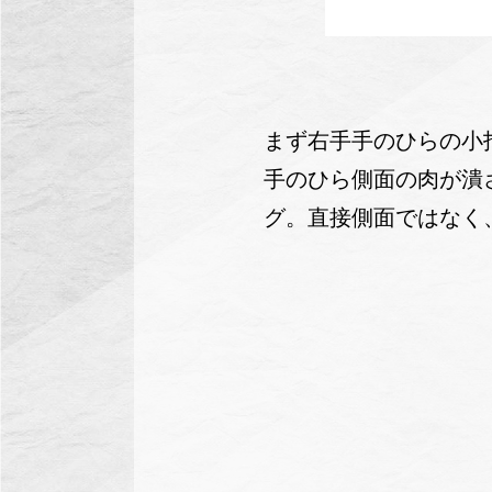
まず右手手のひらの小
手のひら側面の肉が潰
グ。直接側面ではなく