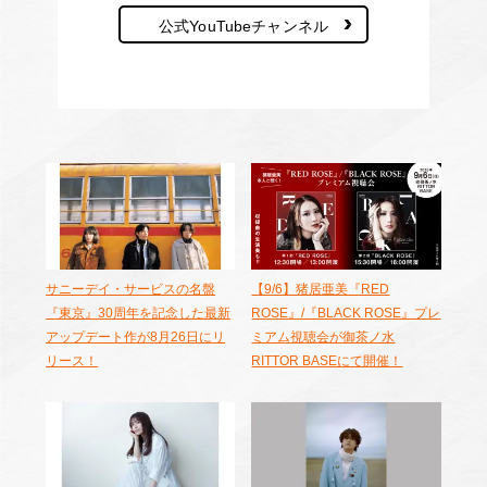
公式YouTubeチャンネル
サニーデイ・サービスの名盤
【9/6】猪居亜美『RED
『東京』30周年を記念した最新
ROSE』/『BLACK ROSE』プレ
アップデート作が8月26日にリ
ミアム視聴会が御茶ノ水
リース！
RITTOR BASEにて開催！