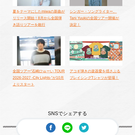
夏をテーマにしたmiwaの新曲が
シンガー・ソングライター、
リリース開始！8月から全国弾
Tani Yuukiの全国ツアー開催が
き語りツアーを敢行
決定！
全国ツアー“石崎ひゅーい TOUR
アコギ弾きの楽器愛を揺さぶる
2026-2027 -City Lights-”が10月
ブレイシングTシャツが登場！
よりスタート
SNSでシェアする