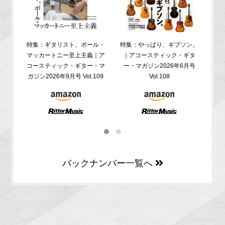
特集：ギタリスト、ポール・
特集：やっぱり、ギブソン。
特
マッカートニー至上主義｜ア
｜アコースティック・ギタ
コ
コースティック・ギター・マ
ー・マガジン2026年6月号
ガジ
ガジン2026年9月号 Vol.109
Vol.108
バックナンバー一覧へ