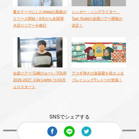
夏をテーマにしたmiwaの新曲が
シンガー・ソングライター、
リリース開始！8月から全国弾
Tani Yuukiの全国ツアー開催が
き語りツアーを敢行
決定！
全国ツアー“石崎ひゅーい TOUR
アコギ弾きの楽器愛を揺さぶる
2026-2027 -City Lights-”が10月
ブレイシングTシャツが登場！
よりスタート
SNSでシェアする