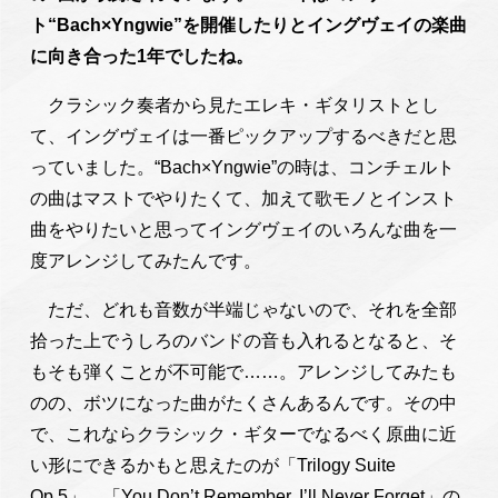
ト“Bach×Yngwie”を開催したりとイングヴェイの楽曲
に向き合った1年でしたね。
クラシック奏者から見たエレキ・ギタリストとし
て、イングヴェイは一番ピックアップするべきだと思
っていました。“Bach×Yngwie”の時は、コンチェルト
の曲はマストでやりたくて、加えて歌モノとインスト
曲をやりたいと思ってイングヴェイのいろんな曲を一
度アレンジしてみたんです。
ただ、どれも音数が半端じゃないので、それを全部
拾った上でうしろのバンドの音も入れるとなると、そ
もそも弾くことが不可能で……。アレンジしてみたも
のの、ボツになった曲がたくさんあるんです。その中
で、これならクラシック・ギターでなるべく原曲に近
い形にできるかもと思えたのが「Trilogy Suite
Op.5」、「You Don’t Remember, I’ll Never Forget」の