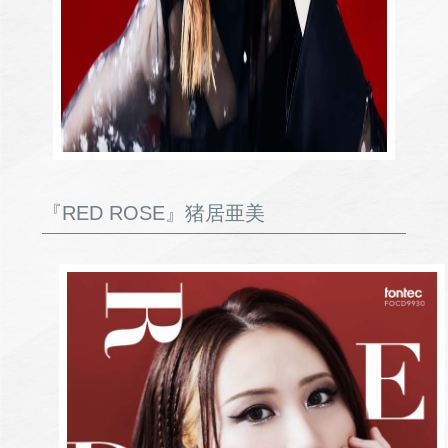
『RED ROSE』猪居亜美