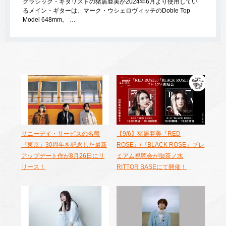
クラシック・ギタリストの猪居亜美が2024年6月より使用してい
るメイン・ギターは、マーク・ウシェロヴィッチのDoble Top
Model 648mm。 …
サニーデイ・サービスの名盤
【9/6】猪居亜美『RED
『東京』30周年を記念した最新
ROSE』/『BLACK ROSE』プレ
アップデート作が8月26日にリ
ミアム視聴会が御茶ノ水
リース！
RITTOR BASEにて開催！