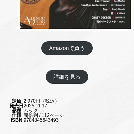
Amazonで買う
詳細を見る
定価
2,970円（税込）
発売日
2025.11.17
品種
ムック
仕様
菊倍判 / 112ページ
ISBN
9784845643493