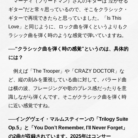
マーティ（フリードマン）さんのギターは“泣かせる
ギター”だと常々思っているので、そこをクラシック・
ギターで再現できたらと思っていました。「Is This
Love」と同じように、ロック曲を弾くというよりもク
ラシック曲を弾く時のような感覚で弾いていますね。
──“クラシック曲を弾く時の感覚”というのは、具体的
には？
例えば「The Trooper」や「CRAZY DOCTOR」な
ど、縦の刻みを重視している曲に対して、バラード曲
は横の波、フレージングや歌のブレス感だったりを意
識しながら弾くんです。そこがクラシック曲を弾く時
に近い感覚ですね。
──イングヴェイ・マルムスティーンの「Trilogy Suite
Op.5」と「You Don’t Remember, I’ll Never Forget」
の2曲が収録されています。2025年はコンサー