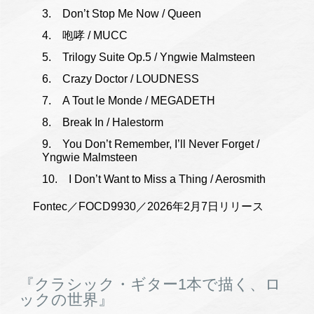
Don’t Stop Me Now / Queen
咆哮 / MUCC
Trilogy Suite Op.5 / Yngwie Malmsteen
Crazy Doctor / LOUDNESS
A Tout le Monde / MEGADETH
Break In / Halestorm
You Don’t Remember, I’ll Never Forget /
Yngwie Malmsteen
I Don’t Want to Miss a Thing / Aerosmith
Fontec／FOCD9930／2026年2月7日リリース
『クラシック・ギター1本で描く、ロ
ックの世界』