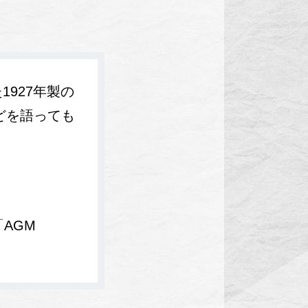
927年製の
どを語っても
AGM
。