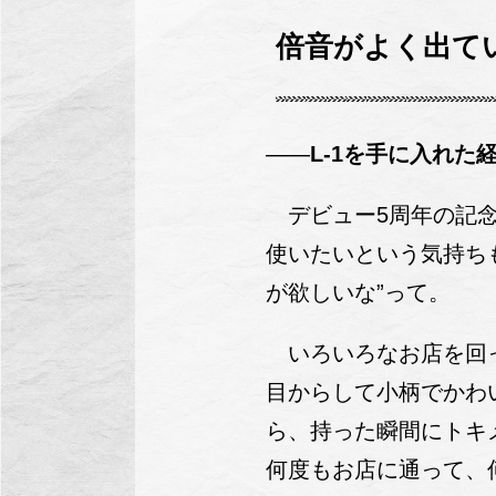
倍音がよく出て
——
L-1を手に入れた
デビュー5周年の記念
使いたいという気持ち
が欲しいな”って。
いろいろなお店を回っ
目からして小柄でかわ
ら、持った瞬間にトキ
何度もお店に通って、