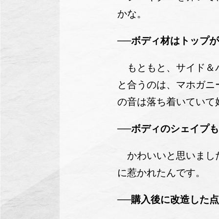
かな。
──ボディ材はトップ
もともと、サイド＆バ
と合うのは、マホガニ
の音は落ち着いていて
──
ボディのシェイプも
かわいいと思いました
に惹かれたんです。
──
購入後に改造した点