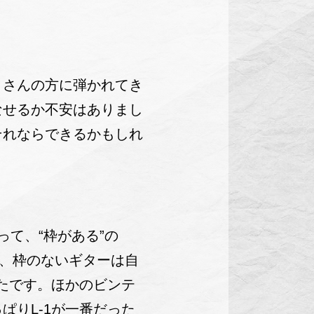
さんの方に弾かれてき
なせるか不安はありまし
それならできるかもしれ
て、“枠がある”の
て、枠のないギターは自
たです。ほかのビンテ
りL-1が一番だった