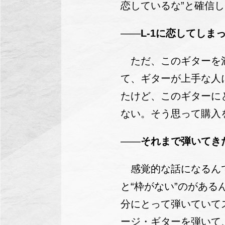
恋しているな”と確信
——
L-1に恋してしま
ただ、このギターを満
て、ギターが上手な人
たけど、このギターに
ない。そう思って購入
——
それまで弾いてき
感覚的な話になるんで
と“枠がない”のがあ
分にとって弾いていて
ージ・ギターを弾いて